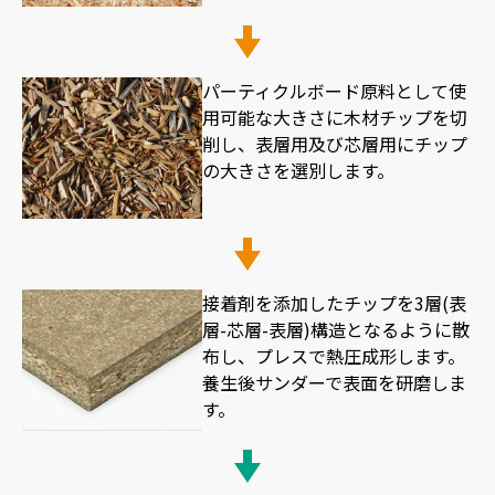
パーティクルボード原料として使
用可能な大きさに木材チップを切
削し、表層用及び芯層用にチップ
の大きさを選別します。
接着剤を添加したチップを3層(表
層-芯層-表層)構造となるように散
布し、プレスで熱圧成形します。
養生後サンダーで表面を研磨しま
す。